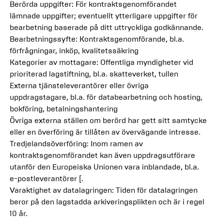
Berörda uppgifter: För kontraktsgenomförandet
lämnade uppgifter; eventuellt ytterligare uppgifter för
bearbetning baserade på ditt uttryckliga godkännande.
Bearbetningssyfte: Kontraktsgenomförande, bl.a.
förfrågningar, inköp, kvalitetssäkring
Kategorier av mottagare: Offentliga myndigheter vid
prioriterad lagstiftning, bl.a. skatteverket, tullen
Externa tjänsteleverantörer eller övriga
uppdragstagare, bl.a. för databearbetning och hosting,
bokföring, betalningshantering
Övriga externa ställen om berörd har gett sitt samtycke
eller en överföring är tillåten av övervägande intresse.
Tredjelandsöverföring: Inom ramen av
kontraktsgenomförandet kan även uppdragsutförare
utanför den Europeiska Unionen vara inblandade, bl.a.
e-postleverantörer [.
Varaktighet av datalagringen: Tiden för datalagringen
beror på den lagstadda arkiveringsplikten och är i regel
10 år.