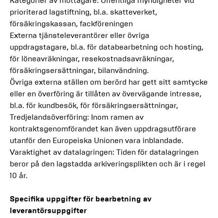
Kategorier av mottagare: Offentliga myndigheter vid
prioriterad lagstiftning, bl.a. skatteverket,
försäkringskassan, fackföreningen
Externa tjänsteleverantörer eller övriga
uppdragstagare, bl.a. för databearbetning och hosting,
för löneavräkningar, resekostnadsavräkningar,
försäkringsersättningar, bilanvändning.
Övriga externa ställen om berörd har gett sitt samtycke
eller en överföring är tillåten av övervägande intresse,
bl.a. för kundbesök, för försäkringsersättningar,
Tredjelandsöverföring: Inom ramen av
kontraktsgenomförandet kan även uppdragsutförare
utanför den Europeiska Unionen vara inblandade.
Varaktighet av datalagringen: Tiden för datalagringen
beror på den lagstadda arkiveringsplikten och är i regel
10 år.
Specifika uppgifter för bearbetning av
leverantörsuppgifter